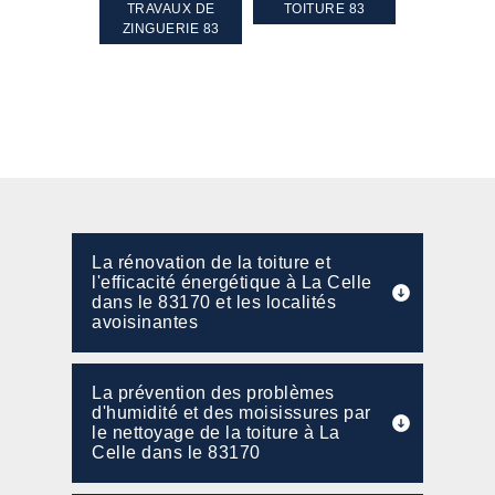
GEMENT DE
TRAVAUX DE
TOITURE 83
RAVALEME
PENTE 83
ZINGUERIE 83
FAÇADE 8
La rénovation de la toiture et
l'efficacité énergétique à La Celle
dans le 83170 et les localités
avoisinantes
La prévention des problèmes
d'humidité et des moisissures par
le nettoyage de la toiture à La
Celle dans le 83170